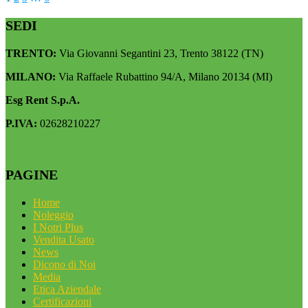
SEDI
TRENTO:
Via Giovanni Segantini 23, Trento 38122 (TN)
MILANO:
Via Raffaele Rubattino 94/A, Milano 20134 (MI)
Esg Rent S.p.A.
P.IVA:
02628210227
PAGINE
Home
Noleggio
I Notri Plus
Vendita Usato
News
Dicono di Noi
Media
Etica Aziendale
Certificazioni