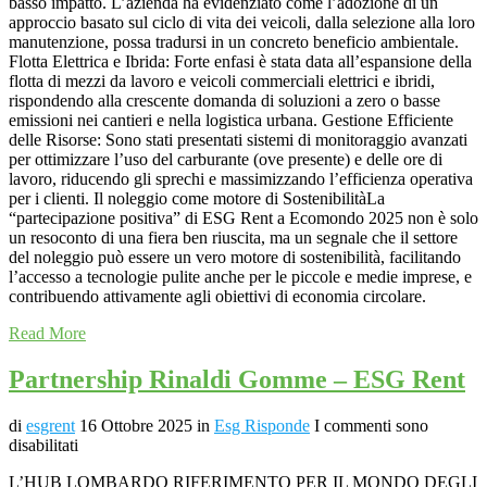
basso impatto. L’azienda ha evidenziato come l’adozione di un
approccio basato sul ciclo di vita dei veicoli, dalla selezione alla loro
manutenzione, possa tradursi in un concreto beneficio ambientale.
Flotta Elettrica e Ibrida: Forte enfasi è stata data all’espansione della
flotta di mezzi da lavoro e veicoli commerciali elettrici e ibridi,
rispondendo alla crescente domanda di soluzioni a zero o basse
emissioni nei cantieri e nella logistica urbana. Gestione Efficiente
delle Risorse: Sono stati presentati sistemi di monitoraggio avanzati
per ottimizzare l’uso del carburante (ove presente) e delle ore di
lavoro, riducendo gli sprechi e massimizzando l’efficienza operativa
per i clienti. Il noleggio come motore di SostenibilitàLa
“partecipazione positiva” di ESG Rent a Ecomondo 2025 non è solo
un resoconto di una fiera ben riuscita, ma un segnale che il settore
del noleggio può essere un vero motore di sostenibilità, facilitando
l’accesso a tecnologie pulite anche per le piccole e medie imprese, e
contribuendo attivamente agli obiettivi di economia circolare.
Read More
Partnership Rinaldi Gomme – ESG Rent
di
esgrent
16 Ottobre 2025
in
Esg Risponde
I commenti sono
disabilitati
L’HUB LOMBARDO RIFERIMENTO PER IL MONDO DEGLI