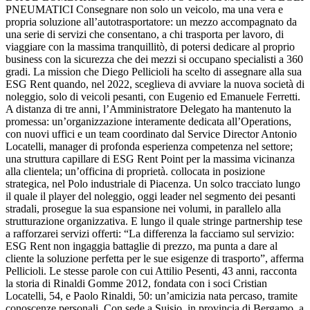
PNEUMATICI Consegnare non solo un veicolo, ma una vera e
propria soluzione all’autotrasportatore: un mezzo accompagnato da
una serie di servizi che consentano, a chi trasporta per lavoro, di
viaggiare con la massima tranquillitò, di potersi dedicare al proprio
business con la sicurezza che dei mezzi si occupano specialisti a 360
gradi. La mission che Diego Pellicioli ha scelto di assegnare alla sua
ESG Rent quando, nel 2022, sceglieva di avviare la nuova società di
noleggio, solo di veicoli pesanti, con Eugenio ed Emanuele Ferretti.
A distanza di tre anni, l’Amministratore Delegato ha mantenuto la
promessa: un’organizzazione interamente dedicata all’Operations,
con nuovi uffici e un team coordinato dal Service Director Antonio
Locatelli, manager di profonda esperienza competenza nel settore;
una struttura capillare di ESG Rent Point per la massima vicinanza
alla clientela; un’officina di proprietà. collocata in posizione
strategica, nel Polo industriale di Piacenza. Un solco tracciato lungo
il quale il player del noleggio, oggi leader nel segmento dei pesanti
stradali, prosegue la sua espansione nei volumi, in parallelo alla
strutturazione organizzativa. E lungo il quale stringe partnership tese
a rafforzarei servizi offerti: “La differenza la facciamo sul servizio:
ESG Rent non ingaggia battaglie di prezzo, ma punta a dare al
cliente la soluzione perfetta per le sue esigenze di trasporto”, afferma
Pellicioli. Le stesse parole con cui Attilio Pesenti, 43 anni, racconta
la storia di Rinaldi Gomme 2012, fondata con i soci Cristian
Locatelli, 54, e Paolo Rinaldi, 50: un’amicizia nata percaso, tramite
conoscenze personali. Con sede a Suisio, in provincia di Bergamo, a