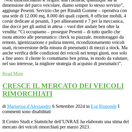
dimensione del parco veicolare, diamo sempre lo stesso servizio”,
aggiunge Pesenti. Servizio che per Rinaldi Gomme – operativa con
una sede di 12.000 mq, 8.000 dei quali coperti, 8 officine mobili, 4
corsie dedicate ai pesanti, 3 per allineamenti e 7 per la meccanica,
due docce per gli autisti in attesa – vuol dire andare ben oltre la
vendita: “Ci occupiamo – prosegue Pesenti – di tutto quello che
ruota attorno alle pneumatico: check su piazzale, monitoraggio da
remoto, igienizzazione e pulizia interni, ricondizionamento veicoli
usati, riconversione della misura di pneumatici di mezzi a stock. Ma
anche verifica delle condizioni dei veicoli nei tempi giusti, non solo
a fine anno: il cliente lo contattiamo ben prima, in modo da valutare,
nel suo interesse, la migliore strategia di acquisto di pneumatici”.
Read More
CRESCE IL MERCATO DEI VEICOLI
RIMORCHIATI
di
Mariarosa d'Alessandro
6 Settembre 2024
in
Esg Risponde
I
commenti sono disabilitati
Il Centro Studi e Statistiche dell’UNRAE ha elaborato una stima del
mercato dei veicoli rimorchiati per marzo 2023.