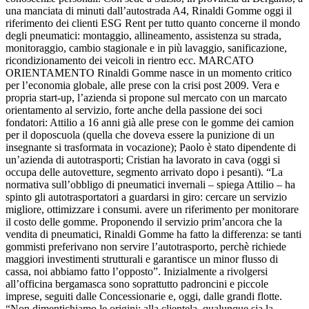
una manciata di minuti dall’autostrada A4, Rinaldi Gomme oggi il
riferimento dei clienti ESG Rent per tutto quanto concerne il mondo
degli pneumatici: montaggio, allineamento, assistenza su strada,
monitoraggio, cambio stagionale e in più lavaggio, sanificazione,
ricondizionamento dei veicoli in rientro ecc. MARCATO
ORIENTAMENTO Rinaldi Gomme nasce in un momento critico
per l’economia globale, alle prese con la crisi post 2009. Vera e
propria start-up, l’azienda si propone sul mercato con un marcato
orientamento al servizio, forte anche della passione dei soci
fondatori: Attilio a 16 anni già alle prese con le gomme dei camion
per il doposcuola (quella che doveva essere la punizione di un
insegnante si trasformata in vocazione); Paolo è stato dipendente di
un’azienda di autotrasporti; Cristian ha lavorato in cava (oggi si
occupa delle autovetture, segmento arrivato dopo i pesanti). “La
normativa sull’obbligo di pneumatici invernali – spiega Attilio – ha
spinto gli autotrasportatori a guardarsi in giro: cercare un servizio
migliore, ottimizzare i consumi. avere un riferimento per monitorare
il costo delle gomme. Proponendo il servizio prim’ancora che la
vendita di pneumatici, Rinaldi Gomme ha fatto la differenza: se tanti
gommisti preferivano non servire l’autotrasporto, perchè richiede
maggiori investimenti strutturali e garantisce un minor flusso di
cassa, noi abbiamo fatto l’opposto”. Inizialmente a rivolgersi
all’officina bergamasca sono soprattutto padroncini e piccole
imprese, seguiti dalle Concessionarie e, oggi, dalle grandi flotte.
“Non dimentichiamo le origini: alla clientela, qualunque sia la