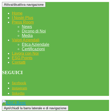
Attiva/disattiva navigazione
Home
I Nostri Plus
Press Room
News
Dicono di Noi
Media
Valori Aziendali
Etica Aziendale
Certificazioni
Lavora con Noi
ESG Points
Contatti
SEGUICI
facebook
instagram
linkedin
Apri/chiudi la barra laterale e di navigazione